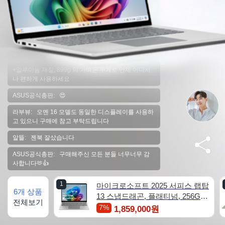
마이크로소프트: 가볍고 Ai도 되는 최신형 노트북을
제대로 사용하려면 Windows 11탑재 제품으로 구매하
세요
스테이시TV: 이뻐요!!
ASUS공식총판: 윈도우11탑재, 고급스라운 세라믹
+알루미늄 재질, 899g 의 가벼운 무게로 언제 어디서
나 편하게 사용하세요
ASUS공식총판: 😍
라부뷰: 오멘 16 모델도 동일한 디스플레이를 사용하
고 있으니 구매에 참고 부탁드립니다
알뜰: 젠북 잘샀습니다
ASUS공식총판: 구매해주신 모든 분들 너무너무 감
사합니다🫶👍
1
마이크로소프트 2025 서피스 랩탑
6개 상품
13 스냅드래곤, 플래티넘, 256GB,
전체보기
16GB, WIN11 Home, EP2-36997
7%
1,859,000원
(82)