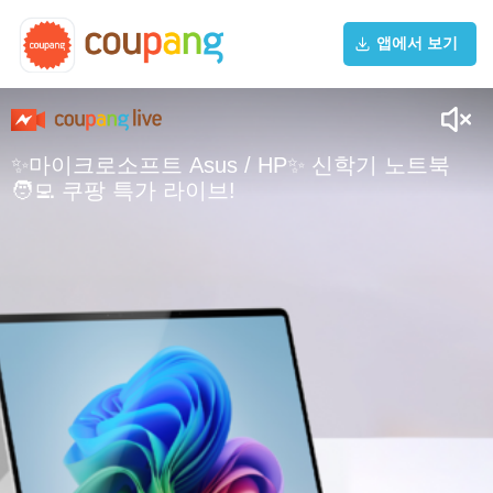
HP_SRISE: 오멘 16 인텔 모델은 인텔 14세대 i7-
앱에서 보기
14650HX CPU가 탑재되어 있어 게이밍만 원하시는
분에게는
HP_SRISE: 조금더 적합한 모델이니 구매에 참고해
주세요
땡*리: 마이크로 소프트 제품 삿는데 사은품은 신청
✨마이크로소프트 Asus / HP✨ 신학기 노트북
은 어떻게 하나요??
🧑‍💻 쿠팡 특가 라이브!
케이제이리: 젠북 A14 구매했습니다. 와이프가 13년
만에 취업했어요. 아이들 잘 키워준 아내에게 선물하
려고요. ♥♥♥
마이크로소프트: Windows 10 지원종료 2025년 10
월 14일입니다 오늘 방송에서 새로운 windows11 PC
구매
ASUS공식총판: 1kg도 안되는 가벼움과 장시간 사용
가능한 배터리 타임까지~젠북 A14 많이 사랑해주세
요🐱
마이크로소프트: 하시고 사은품도 받아가세요!
ASUS공식총판: 거기에 사은품은 덤!🎁